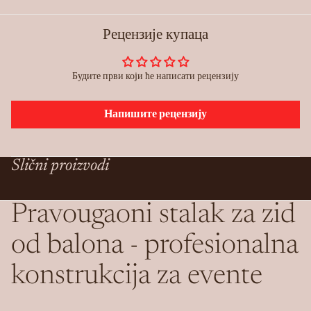
Рецензије купаца
Будите први који ће написати рецензију
Напишите рецензију
Slični proizvodi
Pravougaoni stalak za zid
od balona - profesionalna
konstrukcija za evente