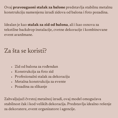
Ovaj
pravougaoni stalak za balone
predstavlja stabilnu metalnu
konstrukciju namenjenu izradi zidova od balona i foto pozadina.
Idealan je kao
stalak za zid od balona
, ali i kao osnova za
tekstilne backdrop instalacije, cvetne dekoracije i kombinovane
event aranžmane.
Za šta se koristi?
Zid od balona za rođendan
Konstrukcija za foto zid
Profesionalni stalak za dekoraciju
Metalna konstrukcija za evente
Pozadina za slikanje
Zahvaljujući čvrstoj metalnoj izradi, ovaj model omogućava
stabilnost čak i kod velikih dekoracija. Predstavlja idealno rešenje
za dekoratere, event organizatore i agencije.