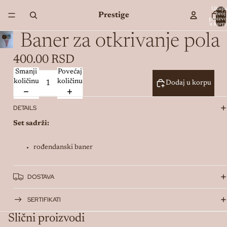
Ukupa
Prestige
broj
proizv
u korpi
Baner za otkrivanje pola
400.00 RSD
Smanji
Povećaj
količinu
količinu
Dodaj u korpu
DETAILS
Set sadrži:
rođendanski baner
DOSTAVA
SERTIFIKATI
Slični proizvodi